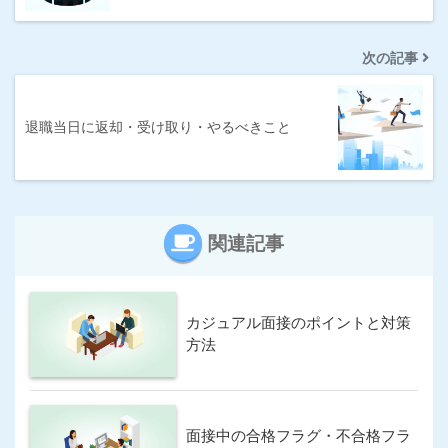
700万円〜
800万円〜
次の記事
条件
IT系に強い
サポートが手厚い
退職当日に返却・受け取り・やるべきこと
シニア求人が豊富
スカウトサービス
年収UP率が高い
未経験に強い
関連記事
求人数が多い
派遣求人あり
海外の求人もあり
満足度が高い
カジュアル面接のポイントと対策
若年求人が豊富
転職エージェント
方法
非公開求人が豊富
この条件で求人サイトを検索
面接中の合格フラグ・不合格フラ