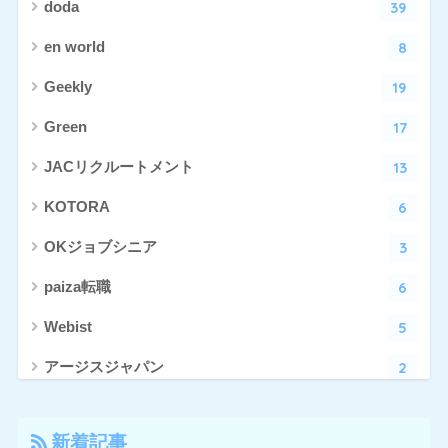
39
doda
8
en world
19
Geekly
17
Green
13
JACリクルートメント
6
KOTORA
3
OKジョブシニア
6
paiza転職
5
Webist
2
アージスジャパン
4
アーシャルデザイン
新着記事
27
エン転職