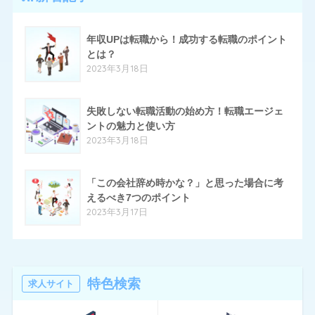
17
クリーデンス
年収UPは転職から！成功する転職のポイント
とは？
10
とらばーゆ
2023年3月18日
19
パソナキャリア
14
失敗しない転職活動の始め方！転職エージェ
はたらいく
ントの魅力と使い方
24
ハタラクティブ
2023年3月18日
70
ハローワーク
「この会社辞め時かな？」と思った場合に考
11
ほいく畑
えるべき7つのポイント
2023年3月17日
20
マイナビエージェント
24
マイナビクリエイター
16
マスメディアン
特色検索
求人サイト
6
リアルミーキャリア