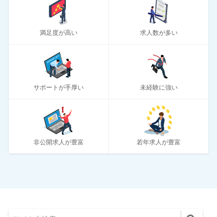
20
リクナビNEXT
満足度が高い
求人数が多い
70
リクルートエージェント
10
リクルートダイレクトスカウト
10
ロバート・ウォルターズ
サポートが手厚い
未経験に強い
194
ワークポート
2
女性しごと応援テラス
4
社内SE転職ナビ
非公開求人が豊富
若年求人が豊富