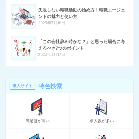
14
失敗しない転職活動の始め方！転職エージェ
はたらいく
ントの魅力と使い方
24
ハタラクティブ
2023年3月18日
70
ハローワーク
「この会社辞め時かな？」と思った場合に考
11
ほいく畑
えるべき7つのポイント
2023年3月17日
20
マイナビエージェント
24
マイナビクリエイター
16
マスメディアン
特色検索
求人サイト
6
リアルミーキャリア
20
リクナビNEXT
満足度が高い
求人数が多い
70
リクルートエージェント
10
リクルートダイレクトスカウト