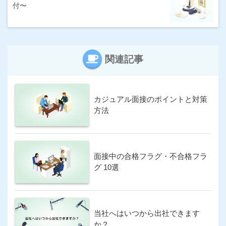
付〜
シニア求人が豊富
スカウトサービス
年収UP率が高い
未経験に強い
関連記事
求人数が多い
派遣求人あり
海外の求人もあり
満足度が高い
カジュアル面接のポイントと対策
若年求人が豊富
転職エージェント
方法
非公開求人が豊富
この条件で求人サイトを検索
面接中の合格フラグ・不合格フラ
グ 10選
当社へはいつから出社できます
か？