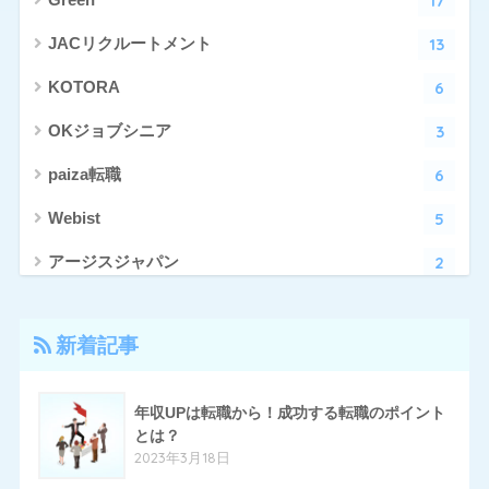
17
Green
13
JACリクルートメント
6
KOTORA
3
OKジョブシニア
6
paiza転職
5
Webist
2
アージスジャパン
4
アーシャルデザイン
新着記事
27
エン転職
17
クリーデンス
年収UPは転職から！成功する転職のポイント
とは？
10
とらばーゆ
2023年3月18日
19
パソナキャリア