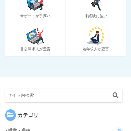
10
ロバート・ウォルターズ
サポートが手厚い
未経験に強い
194
ワークポート
2
女性しごと応援テラス
4
社内SE転職ナビ
非公開求人が豊富
若年求人が豊富
カテゴリ
15
職業・職種