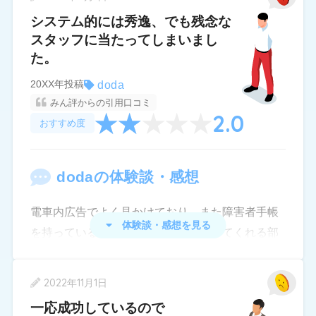
未経験okだし経歴もスキルも申し分ないからきっ
dodaに利用登録した際に、エージェント面談の案
システム的には秀逸、でも残念な
と大丈夫！という話でそのうち一番興味のあった1
内電話を頂きました。非公開求人や転職活動のサ
スタッフに当たってしまいまし
件に応募して面接しましたが、結果は採用見送
ポートを行ってくれるとのことで利用してみよう
た。
り。
と思いました。
doda
20XX年投稿
私の能力不足でもあると思いますが、説明された
2．良かった点
みん評からの引用口コミ
不採用の理由が「人手不足でなかなか時間をかけ
2.0
おすすめ度
・在職中で、電話に出られないことが多かったの
て教えることができないから」。
ですが昼休みや就業後など連絡をくれる時間帯に
？？？？
配慮して頂きました。
doda
の体験談・感想
経験者のみ採用ということ？未経験歓迎とは？
・希望職種で福利厚生の充実している企業から内
電車内広告でよく見かけており、また障害者手帳
その理由ならそもそも面接自体無駄だったので
定を頂けましたが、おそらく自己応募だと通過し
体験談・感想を見る
を持っている人のための転職を支援してくれる部
は？
なかったかもしれないと思います。
門もあることをサイトで知った事で、心身が病弱
ほかに不採用の理由があり、誤魔化しているのか
・面接予定日に職場で急な会議が入り、参加でき
でひとりでは就職が難しい私の事もきっと親身に
と思いそこで初めてちょっと不安を感じました。
2022年11月1日
なくなった際も日程変更に応じてもらえました
相談にのって下さるだろうという期待を寄せて利
一応成功しているので
応募して1ヶ月近く音沙汰のない求人もいくつかあ
用登録しました。サイト内の構成や機能は使いや
3．気になった点