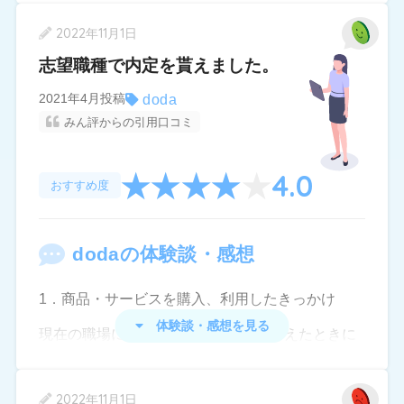
身に話を聞いてくれました。
2022年11月1日
ただ、全然希望してない内容の求人が来たり、そ
志望職種で内定を貰えました。
もそもの応募条件を満たしてない求人が来たり、
doda
2021年4月投稿
転居不可なのに飛行機の距離の県での求人の案内
みん評からの引用口コミ
が来たり（南の方に住んでるのに長野県とか）、
は少し「？」という気持ちになりました。
4.0
おすすめ度
前向きでいないとと思いあまり考えないようにし
ていましたが、ここを見て不安になりました。
doda
の体験談・感想
そう言えば最初は直接会って面談か、難しい場合
は電話で面談という話だったのに、いつのまにか
1．商品・サービスを購入、利用したきっかけ
電話面談のみで進んでいるし。
体験談・感想を見る
現在の職場に留まって働き続けると考えたときに
自社の求人応募も取り扱ってるそうで、いくつか
将来的に不安があったのと、業務内容についても
のポジションの求人を紹介されました。
適性がなかった為、転職を決意しました。
2022年11月1日