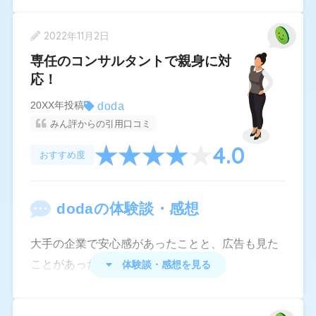
良い点としては、書類、面接対策、日程調整、選
考後の企業へのフォローなどは、サポートは手厚
2022年11月2日
いです。
専任のコンサルタントで親身に対
悪い点としては、
応！
紹介求人が自動紹介になりがち。
doda
20XX年投稿
みん評からの引用口コミ
企業の内部事情に詳しくない。
4.0
おすすめ度
内定を取った企業がB体質でもあっても、承諾さ
せる方向に誘導する傾向がある。
（内定した企業を選べる条件であれば、別。）
doda
の体験談・感想
離職中の求職者にとって、何故か面接が通りづら
大手の企業で安心感があったことと、広告も見た
い。
ことがあったので使用しました。
体験談・感想を見る
書類選考、他社では通るのにDodaは選考見送りに
とてもお洒落で綺麗なオフィスでした。
なる。（社内で事前に選考しているからか？）