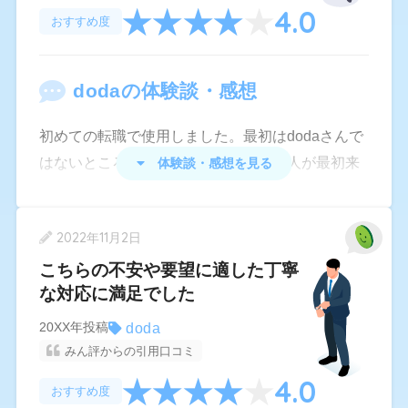
4.0
して内定を貰えました。自分のやりたかった職種
おすすめ度
ですし、内定承諾時に送られてきた採用条件も驚
く程良いもので、年収は百万円位上がる予定で
doda
の体験談・感想
す。企業もDODAだけの優良企業も多くあり、あ
まりにも私が内定頂いた企業も条件が良かったの
初めての転職で使用しました。最初はdodaさんで
で、最初は不安でしたが、いざ出社してみると皆
はないところを使っていたのですが求人が最初来
体験談・感想を見る
さん感じが良く、とても良い環境でお仕事させて
たきり紹介がなく他も利用しようと思いdodaさん
頂いています。
を登録。エージェントも登録し担当についてくれ
正社員になれて本当に良かった、DODAにお世話
2022年11月2日
た方がとても熱心でした。コロナ禍で書類通過率
になって本当に良かったと、今は感謝しかないで
はかなり悪かったですが絶えず求人紹介を頂けま
こちらの不安や要望に適した丁寧
す。
な対応に満足でした
したし、転職活動を進めるにつれ書類通過率も上
がってきました。他サイトの口コミなどであるよ
doda
20XX年投稿
うに専門性には欠けるかもしれませんが初めてで
みん評からの引用口コミ
右も左も分からない方にはおすすめです。在職中
4.0
おすすめ度
で忙しい人もlineでやりとりできますし、職務経歴