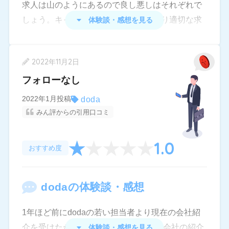
求人は山のようにあるので良し悪しはそれぞれで
しょう。キャリアアドバイザーがあまり適切な求
体験談・感想を見る
人を送ってこないことしょうがないですが、スマ
ートフォン用のアプリが重いことが気になりま
2022年11月2日
す。
フォローなし
また、応募メッセージの一覧を見るとき、階層が
深くなっているので進捗が把握しにくいです。UI
doda
2022年1月投稿
みん評からの引用口コミ
周りにとにかくセンスが無いとかんじました。
1.0
おすすめ度
doda
の体験談・感想
1年ほど前にdodaの若い担当者より現在の会社紹
介を受けたが今考え直すとdodaよりは会社の紹介
体験談・感想を見る