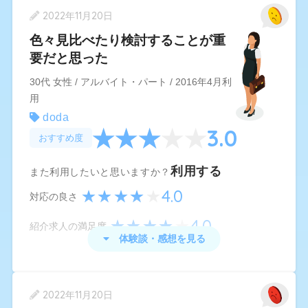
2022年11月20日
ので、非常に参考になりました。
dodaはCMでも宣伝しているくらいなので実際に
色々見比べたり検討することが重
今回は、実際に転職に至らなかったのですが、ま
登録されている企業が非常に多いのが特徴です。
要だと思った
た必要なときには、利用したいと思います。
私は地方に住んでいるのですが、地方だとそんな
30代 女性 / アルバイト・パート / 2016年4月利
に求人が多くないというのが他の転職エージェン
用
doda
トの特徴ではあるのですが.dodaは私の住んでいる
3.0
田舎のような場所でも求人が載っているので登録
おすすめ度
して転職活動をすることができました。
利用する
また利用したいと思いますか？
私の希望する雇用体系や業種なども絞って検索で
4.0
対応の良さ
きるためとても便利でした。定期的に連絡をくれ
4.0
たので本当に助かりました。
紹介求人の満足度
体験談・感想を見る
doda
の体験談・感想
2022年11月20日