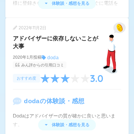
様に登録させて頂きました。登録後すぐに電話を
体験談・感想を見る
いただき対応してくださった際は凄く良いと感じ
ました。ただ私の当時の職種がアパレル業だった
2022年11月2日
為12月末〜1月前半が繁盛期ということで1月中頃
から動き出したいとお伝えしたところ1月中頃にな
アドバイザーに依存しないことが
大事
ったらご連絡させていただきますとの言葉から一
切連絡が来ませんでした。こちらからご連絡頂き
doda
2020年1月投稿
たいですと連絡しても一切なし。その割にメール
みん評からの引用口コミ
配信だけは毎日届きます。働きたいと思わない職
3.0
おすすめ度
種も勧めてきます。連絡を待っていた期間とても
無駄にしました。登録はお勧めしません。
doda
の体験談・感想
Dodaはアドバイザーの質が確かに良いと思いま
す。
体験談・感想を見る