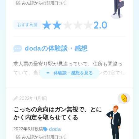
4．今後も引き続き利用・使用したいか？
みん評からの引用口コミ
人事だったり何かと納得できないことも多々あっ
今回、担当して頂いた方の対応はまあまあ良かっ
た。
2.0
たと思います。私は平均よりも転職回数が多い上
おすすめ度
担当エージェントは若手で上記のようないざこざ
に、希望職種もかなり人気があって倍率が高かっ
の応答や対応は下手っぴだったが採用された時や
たのに内定がもらえたのは担当者の頑張りもあっ
昇格した時のおめでとうメールはわざとらしいほ
doda
の体験談・感想
たのだと思います。
ど喜んでくれた。
求人票の最寄り駅が見違っていて、住所も間違っ
ていて、当日面接に行ったらマンションの1室でし
体験談・感想を見る
た。
その後企業に電話して住所を確認し、遅刻して面
2022年11月1日
接に行きましたがその時点でやる気がなくなりま
こっちの意向はガン無視で、とに
した。
かく内定を取らせてくる
その会社はホームページがない会社でしたので所
doda
2022年6月投稿
在地が確認できませんでした。
みん評からの引用口コミ