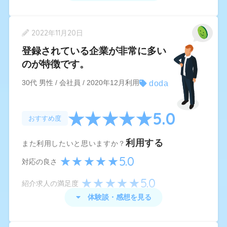
ですが、長い場合は数か月の時がありました。
doda
の体験談・感想
2022年11月20日
まず最初に、担当の方との面談を行いました。
登録されている企業が非常に多い
のが特徴です。
面談では、なぜ転職を考えているのか、どういう
条件で転職先を探しているのかなどを、丁寧に聞
doda
30代 男性 / 会社員 / 2020年12月利用
いてくださりました。
5.0
そしてまた、転職に対する考え方の深掘りなども
おすすめ度
してもらえたので、相談して良かったと思いま
利用する
す。
また利用したいと思いますか？
5.0
その結果を受けて、本当にたくさんの求人を紹介
対応の良さ
してもらえました。
5.0
紹介求人の満足度
利用するまでは、的外れな求人ばかり紹介される
体験談・感想を見る
ことを想定していたのですが、思ったよりも自分
doda
の体験談・感想
に合った求人を紹介してもらえることが多かった