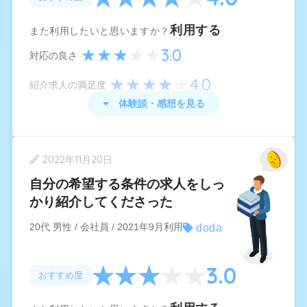
類選考に通過できませんでした。
利用する
dodaエージェントさんは、希望勤務地や職種と遠
また利用したいと思いますか？
い求人ばかりを紹介してくるし、doda求人サービ
3.0
対応の良さ
スでも書類通過しませんでした。
4.0
紹介求人の満足度
充分な学歴と職歴がない場合、dodaを使うことは
体験談・感想を見る
おすすめできません。
doda
の体験談・感想
2022年11月20日
dodaの良かった点は、自分でも気になる応募先を
自分の希望する条件の求人をしっ
しっかりと見極めて調べられるところです。
かり紹介してくださった
また、最初のカウンセリングのようなものでアド
doda
20代 男性 / 会社員 / 2021年9月利用
バイザーさんが用意してくれている求人が100件
以上あり、アドバイザーさんが応募企業をしっか
3.0
おすすめ度
り把握されているため合う・合わないを的確なア
ドバイスと共に教えてくださるので安心できまし