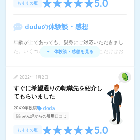
5.0
おすすめ度
しやすかったです。
・こちらの予定を一切考慮していない日程調整を
要求された。現職だと言っても平日の昼間の中か
doda
の体験談・感想
ら希望を取りに来る。面接が平日になりがちなの
は仕方ないとはいえ、毎回調整してから土日また
年齢が上であっても、親身にご対応いただきまし
は平日夕方で調整できるかを確認するのは私だけ
た。いくつか登録していましたが、ここだけはお
体験談・感想を見る
でなく求人企業側もdoda側も無駄である。そのた
断りがありませんでした。他社には即、お断り、
め最初からそれで希望を出すように要望を出した
で登録したけどメールすら来ないことが当たり前
が却下された。
2022年11月2日
だったので。転職が決まったのもここです。メー
・現職と言っているのに平日の当日中に対応を要
ルも電話も駆使して連絡がいただけますし、試験
すぐに希望通りの転職先を紹介し
求してくることが何度もあった。
てもらいました
や面接で必要なことなども事前に教えていただけ
るので前もって準備して臨めるのが良かったで
・企業からのメッセージはサイト内でしか確認で
doda
20XX年投稿
す。また企業に直接言いにくい交渉も代わりにし
きないため一々手間である。メッセージ受信を通
みん評からの引用口コミ
ていただけるので、精神的な負担が少ないのも良
知するメールをこちらのアドレスに送るなら中身
5.0
おすすめ度
かったです。マッチングしている企業様からメー
まで送ってほしい。