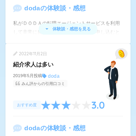
おかげさまで無事に転職もでき、最後まで面倒を
doda
の体験談・感想
見てくださった担当者様には大変感謝しておりま
す。
私がＤＯＤＡの転職エージェントサービスを利用
体験談・感想を見る
して非常に良かったと感じています。申し込むと
転職エージェントの方が独学で調べて書くと失敗
する履歴書や職務経歴書も細かくサポートして書
2022年11月2日
くことが出来たので、書類選考も思っていたより
紹介求人は多い
もスムーズに通過することが出来ました。その他
にも、ＤＯＤＡの転職エージェントでは面接対策
doda
2019年5月投稿
みん評からの引用口コミ
も重視していて、短い時間に自分をアピールする
ポイントなどもアドバイスを受けることが出来た
3.0
ので自信を持って転職活動に挑むことが出来たと
おすすめ度
思います。
doda
の体験談・感想