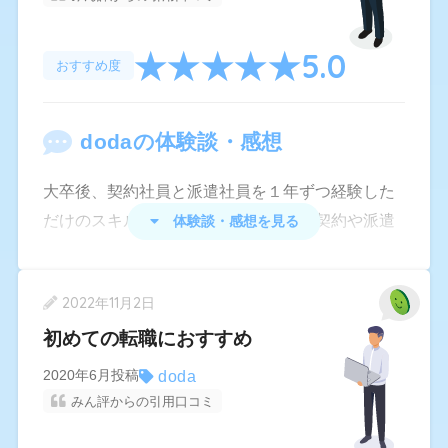
望動機と職務経歴をぴったり合わせることができ
5.0
た。
おすすめ度
doda
の体験談・感想
大卒後、契約社員と派遣社員を１年ずつ経験した
だけのスキルの足りない私でしたが、契約や派遣
体験談・感想を見る
の危うさを感じ、何とか今のうちに正社員になり
たいとエージェントに複数申し込みました。
2022年11月2日
中でも、DODAは、一番スピード感があり、コー
初めての転職におすすめ
ディネーターさんも親身になって相談に乗って下
さり、圧倒的な求人案件の量で、一日も早く転職
doda
2020年6月投稿
みん評からの引用口コミ
を決めたいと思ってる方には絶対にお勧めしたい
です。私は企業に応募してから２週間で正社員と