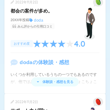
専任のコンサルタントさんが1名ついてくださり、
2022年11月2日
キャリア面談 求人紹介、面談の調整まですべて担
都会の案件が多め。
当してくれたので自分が思っている通りの求人を
doda
20XX年投稿
紹介してもらうことができました。
みん評からの引用口コミ
非常に親身になって話を聞いてくれて、面談の感
想や今後の悩みなども素直にお話することができ
4.0
おすすめ度
ました。
求人も他の転職エージェントからは紹介されない
doda
の体験談・感想
求人を多く紹介してくれました。
とてもよかったです。
いくつか利用しているうちの一つでもあるのです
が、他ではあまりない機能もあり、ちょこちょこ
体験談・感想を見る
とチェックしています。個人的には特に120問の
質問に答えるとそれぞれの性格などからどんな仕
2022年11月2日
事や職場が向いているのか適正診断してくれる機