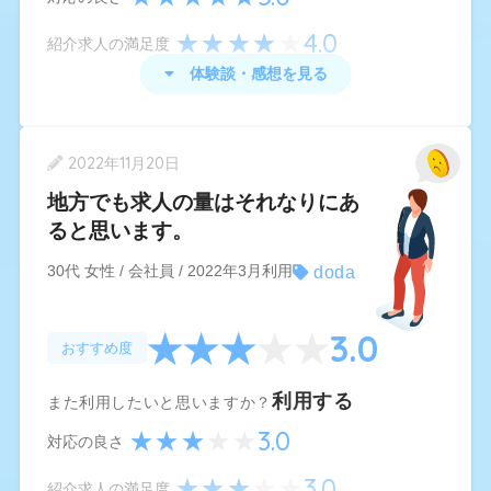
もしまた転職の機会があれば積極的に利用させて
4.0
頂きたいと思います。
紹介求人の満足度
体験談・感想を見る
doda
の体験談・感想
2022年11月20日
年齢関係なく求人数は非常に充実していました
地方でも求人の量はそれなりにあ
し、30代で転職を目指すにもとても選択肢が広が
ると思います。
ったので、大変使い勝手が良かったです。
doda
30代 女性 / 会社員 / 2022年3月利用
また、心配な事や気になる事など、些細な事でも
担当の方にはLINEで相談することができ、レスポ
3.0
おすすめ度
ンスも常に早かったので安心できましたし、やは
りLINEで相談ができるとミスマッチのようなこと
利用する
また利用したいと思いますか？
もなかったので、転職に向けて非常にスムーズに
3.0
対応の良さ
話を進めることができました。
3.0
紹介求人の満足度