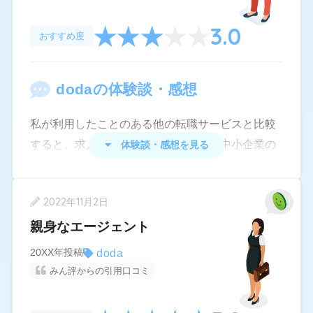
足。
3.0
おすすめ度
・企業とメッセージを直接やり取りできる機能は
便利だと思った。些細な質問もしやすかった。
・エージェントも4割程度は希望にそって求人を紹
doda
の体験談・感想
介してくれた(他社エージェントに比べると一番求
私が利用したことのある他の転職サービスと比較
人の質が良かった)。
すると、求人情報は大企業だけでなく中小企業の
体験談・感想を見る
【気になった点】
求人もたくさん情報を得ることができると感じま
・エージェントが(自身を通して応募した企業の)面
した。ただ、求人情報の幅が広すぎていたので、
接の時間に電話面談を要求してきた。
2022年11月2日
選ぶ段階で自分の考えが若干ぶれてしまい迷いが
生じ、時間が掛かってしまいました。しかし、一
親身なエージェント
・エージェントが面接対策をしてくれなかった。
方で、幅広い情報の中から新しい発見をすること
履歴書についてフィードバックを要求しても「い
doda
20XX年投稿
ができた点についてはメリットがあったと考えま
いですね」というように雑な対応で「何がいいの
みん評からの引用口コミ
す。また、担当してくれた方と連絡を取りたいと
か」「何が悪いのか」を具体的に教えてくれなか
き、電話やメールがスムーズに繋がったので活動
った。