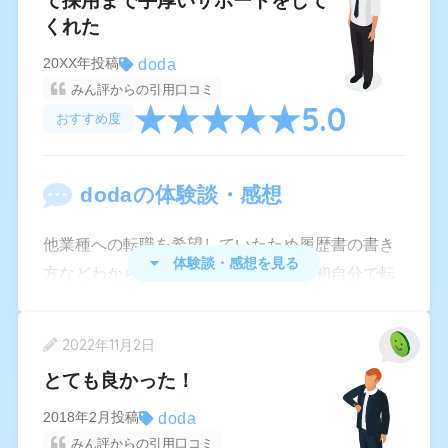
て採用まで手厚いサポートをして
ってくるので怖いです。リクナビなど他のサイト
くれた
はエージェント利用可否をHPから選択出来て、メ
doda
20XX年投稿
ールオファー以外の連絡がこないように出来るの
みん評からの引用口コミ
に対し、dodaはそれがオンライン上で設定出来な
5.0
おすすめ度
い（登録時にも出来なかったはず）
電話を無視し続けても昼夜問わず電話がかかって
doda
の体験談・感想
くるし、メールでエージェント機能を利用したく
ない場合はその旨を返信して下さいと送られてく
他業種への転職を希望していたため履歴書の書き
るので、いい加減にして欲しい。
体験談・感想を見る
方などわからないことが多々あり、当初自分で転
最初から利用したいかしたくないか選ばせて、利
職活動をしてみたが情報が乏しくプロに相談した
用したい人だけに連絡すればいいのにと思いま
ほうがよいと思った。転職エージェンシー他社と
2022年11月2日
す。
比べて専任の担当者がとても親身になって相談に
とても良かった！
乗ってくれ、履歴書、筆記、面接のたびに相談や
足りない部分など添削してくれたので志望してい
doda
2018年2月投稿
みん評からの引用口コミ
る会社のほしい人材像を深く理解でき、自分の志