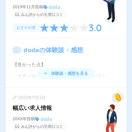
をした方が早い。
doda
2019年11月投稿
エージェントとしてのサービスを期待する人には
みん評からの引用口コミ
おすすめできないかと。
3.0
おすすめ度
ただ求人サイトとして情報を得る分には役立つと
思う。
doda
の体験談・感想
【良かった点】
体験談・感想を見る
・大手が多い。優良企業からオファーがきた。
・オファーにブロック機能があり便利だった。
2022年11月2日
・検索機能で条件がかなり詳細に設定でき、自分
幅広い求人情報
が求める求人に絞りやすかった。
強いて不満点を言うなら応募中の企業は検索か
doda
20XX年投稿
みん評からの引用口コミ
ら除外できるようにしてほしいくらいで概ね満