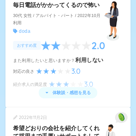
求人を多く紹介してくれたのはよかったが、自分
毎日電話がかかってくるので怖い
があまり希望していない業界や仕事内容であった
30代 女性 / アルバイト・パート / 2022年10月
り、給与面や休日数などの条件があまりよくない
利用
求人を紹介されることもあったのが残念だった。
doda
結局もう一つ利用していたエージェントをメイン
2.0
おすすめ度
で使い、自分で応募した会社に転職することにな
った。
利用しない
また利用したいと思いますか？
3.0
結局は探している業界や対応する人によるかと思
対応の良さ
うが、色々見比べたり検討することが重要だと思
3.0
紹介求人の満足度
った。CMで2人に1人は利用していると謳ってい
体験談・感想を見る
るが、自分の周りで転職した人で2人に1人利用し
ている感じはない。
doda
の体験談・感想
2022年11月2日
求人検索のために登録したのですが、エージェン
希望どおりの会社を紹介してくれ
ト機能を利用したくないのにほぼ毎日電話がかか