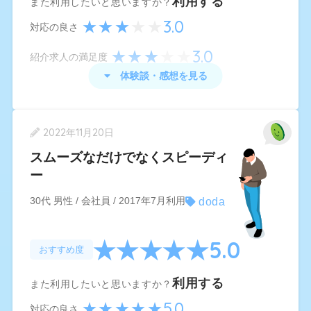
利用する
また利用したいと思いますか？
た。
3.0
対応の良さ
他のサイトに比べても情報量が圧倒的に多く、毎
3.0
紹介求人の満足度
日更新された求人がメールで届くので探しやすか
体験談・感想を見る
ったです。
doda
の体験談・感想
2022年11月20日
当時はやりたい仕事というよりも、仕事をしてい
スムーズなだけでなくスピーディ
く上での条件を重視して求人を探しており、担当
ー
の方にはかなり強くワガママな意見を伝えたと思
doda
30代 男性 / 会社員 / 2017年7月利用
うのですが、自分の希望する条件の求人をしっか
り紹介してくださったり、担当の方の対応もとて
5.0
も親身に対応してくださって助かりました。
おすすめ度
結局、別にやりたいことが見つかって、そのとき
利用する
また利用したいと思いますか？
はdodaさんとはご縁がありませんでしたが、今後
5.0
対応の良さ