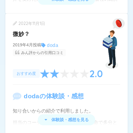
のみでそのあとのフォローアップなど一切なかっ
た。
2022年11月1日
また、大切な求人の条件などについて担当者全く
微妙？
把握できておらずこちらから何度も聞き質さない
と回答がなかった。
doda
2019年4月投稿
みん評からの引用口コミ
求人数は豊富にあるので、若い人には次のチャン
スもあるので良い機会かもしれないが、管理職希
2.0
望で転職を考えた場合にはあまりお勧めできな
おすすめ度
い。
doda
の体験談・感想
知り合いからの紹介で利用しました。
体験談・感想を見る
担当のコーディネーターさんは一生懸命で多分と
ても良い方だと思います。最初に相談した際も親