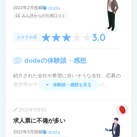
ります。
すく、システムは秀逸だと感じました。ただ、私
doda
2022年2月投稿
Web上で求職者が入力した内容を把握していない
みん評からの引用口コミ
の場合は担当スタッフが良くない人でした。女性
あまりいくつものエージェントを利用するより、
のでは？と思うことが数回ありました。
スタッフでしたが、電話で私が勇気を出して打ち
一つのところで密に連絡をとりながらやった方が
・職務経歴書の内容についてアドバイスをもら
3.0
明けた心身の悩みを聞くなり「うちではそういう
いいと思ってましたが、ちょっと別のところに移
おすすめ度
い、その日のうちに修正しました。しかし数日後
人への仕事は紹介出来ない。地元のハローワーク
ろうかと思います。
に修正内容をLINEで送ってほしいと言われ、一応
や求人誌を頼れ。」という旨の返答を頂きまし
送ると「私の方でこの内容に差し替えておきます
doda
の体験談・感想
た。その為私の転職活動はあっという間に頓挫し
ね」と言われました。
てしまい、徒労に終わったまま退会しました。退
紹介された会社や希望に合いそうな会社、応募の
会後、男性スタッフから退会理由を尋ねるお電話
・面接日時が決定し、Web上で「確定ボタン」を
進捗等がマイページで見られて便利だった。
体験談・感想を見る
を頂き、ありのままに話したところ平謝りされま
押しましたが、数日後に「ボタンを押してくださ
ただ応募要件に外れているのが明白な会社でもバ
したが、今でも2度と利用したくないです。
い」と電話がかかってきました。
ンバン紹介してくるのは返って迷惑だった。
・面接希望日時をWeb上で修正しましたが、その
2022年11月1日
面接までこぎつけても年齢で落とされたり、給与
後で修正前に入力していた日時で決定したという
求人票に不備が多い
に全く見合わないレベルの資格不所持で落とされ
連絡が入りました。
doda
2022年3月投稿
たり、配属予定部署長の面接と聞いていけばまだ