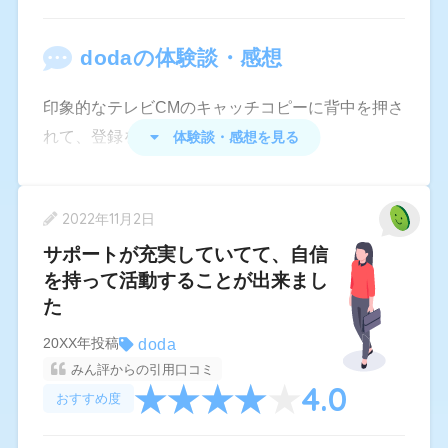
書や志望動機などもざっくりした文章でも添削と
調整をしてくれてサポートはかなり手厚いです。
doda
の体験談・感想
システム上担当者さん以外から経験職種に沿った
求人がばんばんきますがやりたくない職種はブロ
印象的なテレビCMのキャッチコピーに背中を押さ
ックできますし無視しても大丈夫です。担当者さ
れて、登録をしました。
体験談・感想を見る
んからは希望職種のみ紹介してもらえるので相談
担当の方は、とても穏やかで丁寧な対応をしてく
してみるといいと思います。
ださいました。
2022年11月2日
求人情報に関しても、こちらの要望に沿うよう
サポートが充実していてて、自信
に、繰り返し複数求人をご紹介くださいました。
を持って活動することが出来まし
た
また、私が職選びや面接や転職後のことで抱える
不安や疑問にも一つ一つ答えて下さり、大変心強
doda
20XX年投稿
かったのが印象的でした。レスポンスに関して
みん評からの引用口コミ
4.0
は、まれに時間がかかることもありましたが、全
おすすめ度
体的に満足しています。