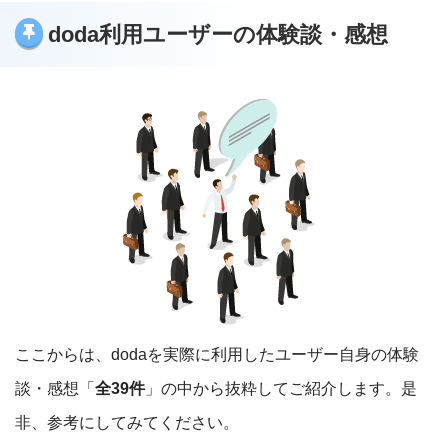
全国・全職種・全年齢に対応
第二新卒・20代の求人に強い
イベント・セミナーで転職ノウハウが学べ
doda利用ユーザーの体験談・感想
親身なサポート
医師・看護師などの特定専門職の求人数は
る
他社サービスにはない求人が見つかる
少ない
保有する求人数が多い
リクルートエージェントのデメリット
マイナビエージェントのデメリット
サービスの提供期間は3ヶ月 ※ただし希望
すれば延長は可能。
ハイクラス（高年収）求人は少ない
40代以上向けの求人数は少ない
リクルートエージェント
利用方法や詳細を見る
マイナビエージェント
利用方法や詳細を見る
ここからは、dodaを実際に利用したユーザー自身の体験
談・感想「
全39件
」の中から抜粋してご紹介します。是
非、参考にしてみてください。