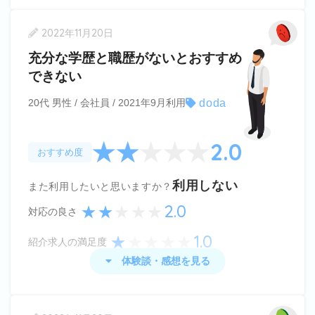
doda
の体験談・感想
2022年11月20日
基本は自分のなりたい職業の種類や仕事を選んで、
充分な学歴と職歴がないとおすすめ
自分で探すのですが、公式ラインアカウントのキャ
できない
リアアドバイザーによるバックアップがあり、自分
doda
20代 男性 / 会社員 / 2021年9月利用
では見つけられなかった求人や、自分のスキルにあ
ったおすすめの求人の紹介があり、この仕事もいい
2.0
なと思える仕事を教えてもらったりもしました。
おすすめ度
残念ながら紹介された先は受かりませんでしたが、
利用しない
また利用したいと思いますか？
他に自分で探すときの新たにやってみたい事や気づ
2.0
対応の良さ
かなかった強みに気づくことができました。
1.0
紹介求人の満足度
体験談・感想を見る
doda
の体験談・感想