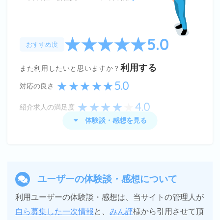
すが、自分の希望する条件の求人をしっかり紹介し
てくださったり、担当の方の対応もとても親身に対
5.0
応してくださって助かりました。
おすすめ度
結局、別にやりたいことが見つかって、そのときは
利用する
また利用したいと思いますか？
dodaさんとはご縁がありませんでしたが、今後も
5.0
対応の良さ
しまた転職の機会があれば積極的に利用させて頂き
たいと思います。
4.0
紹介求人の満足度
体験談・感想を見る
doda
の体験談・感想
年齢関係なく求人数は非常に充実していましたし、
ユーザーの体験談・感想について
30代で転職を目指すにもとても選択肢が広がった
利用ユーザーの体験談・感想は、当サイトの管理人が
ので、大変使い勝手が良かったです。
自ら募集した一次情報
と、
みん評
様から引用させて頂
また、心配な事や気になる事など、些細な事でも担