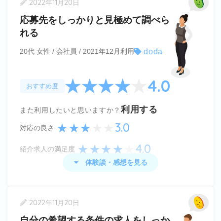
2022年11月20日
dodaでは比較的優良に見える求人が多く掲載され
応募先をしっかりと見極めて調べら
ています。
れる
その一方で、それら求人は(当たり前ですが)、充分
doda
20代 女性 / 会社員 / 2021年12月利用
な学歴や職歴を必要とする必要が多く、私は充分に
それらを持ち合わせていませんでしたので、書類選
4.0
おすすめ度
考に通過できませんでした。
dodaエージェントさんは、希望勤務地や職種と遠
利用する
また利用したいと思いますか？
い求人ばかりを紹介してくるし、doda求人サービ
3.0
対応の良さ
スでも書類通過しませんでした。
4.0
紹介求人の満足度
充分な学歴と職歴がない場合、dodaを使うことは
体験談・感想を見る
おすすめできません。
doda
の体験談・感想
2022年11月20日
dodaの良かった点は、自分でも気になる応募先を
自分の希望する条件の求人をしっか