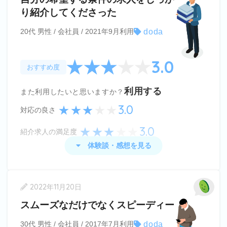
しっかりと見極めて調べられるところです。
り紹介してくださった
また、最初のカウンセリングのようなものでアドバ
doda
20代 男性 / 会社員 / 2021年9月利用
イザーさんが用意してくれている求人が100件以上
あり、アドバイザーさんが応募企業をしっかり把握
3.0
おすすめ度
されているため合う・合わないを的確なアドバイス
と共に教えてくださるので安心できました。
利用する
また利用したいと思いますか？
他のサイトに比べても情報量が圧倒的に多く、毎日
3.0
対応の良さ
更新された求人がメールで届くので探しやすかった
3.0
です。
紹介求人の満足度
体験談・感想を見る
doda
の体験談・感想
2022年11月20日
当時はやりたい仕事というよりも、仕事をしていく
スムーズなだけでなくスピーディー
上での条件を重視して求人を探しており、担当の方
doda
30代 男性 / 会社員 / 2017年7月利用
にはかなり強くワガママな意見を伝えたと思うので