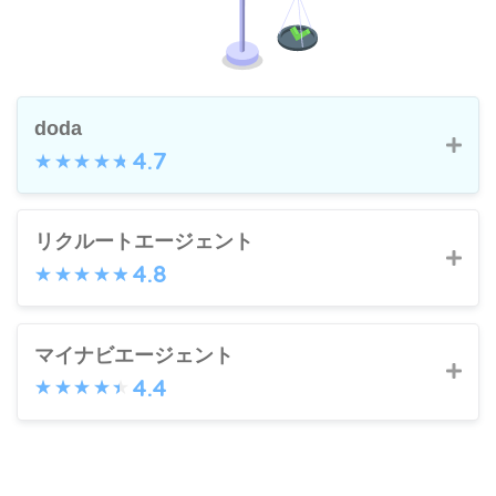
doda
4.7
dodaのメリット
リクルートエージェント
4.8
業界トップクラスの求人数
求人情報・紹介・スカウトのトータル転職
リクルートエージェントのメリット
サービス
マイナビエージェント
4.4
職種、年齢、経験を問わない豊富な求人
業界最大級の求人数
きめ細やかなサポート
業界に精通したキャリアアドバイザーのサ
マイナビエージェントのメリット
ポート
dodaのデメリット