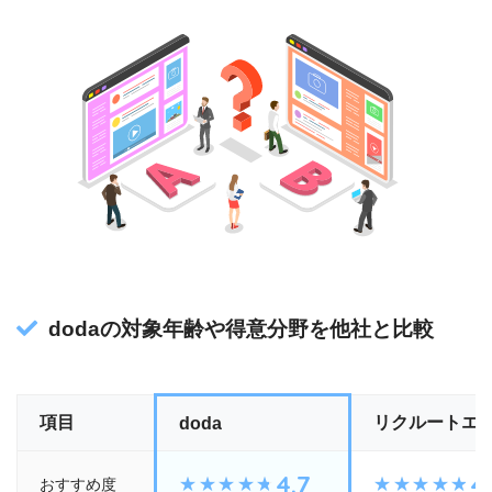
dodaの対象年齢や得意分野を他社と比較
項目
リクルートエ
doda
4.7
4
おすすめ度