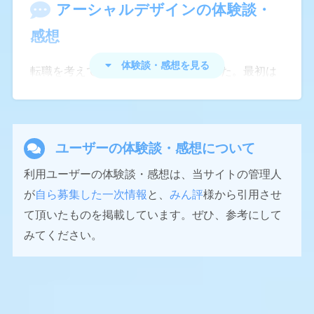
アーシャルデザイン
の体験談・
感想
体験談・感想を見る
転職を考えていた頃、利用してみました。最初は
ほっといても、企業からスカウトやオファーのメ
ールが届いて来るので、こんなに自分を求めてく
れてる企業が沢山あるんだと忽ち嬉しくなりまし
ユーザーの体験談・感想について
た。
利用ユーザーの体験談・感想は、当サイトの管理人
しかし、経歴や取得した資格、自己PR、転職の希
が
自ら募集した一次情報
と、
みん評
様から引用させ
望条件を記入する欄がありますが、きちんとそれ
て頂いたものを掲載しています。ぜひ、参考にして
を見てるとは思えないような求人内容が多いで
みてください。
す。例えば、私は運転免許証を持っていないの
で、資格記入欄にはもちろん運転免許証は書いて
いませんが、運転免許証必須な宅配ドライバーの
求人内容のスカウトなどが届きました。他にも、