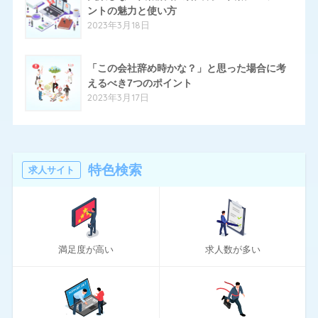
ントの魅力と使い方
24
ハタラクティブ
2023年3月18日
70
ハローワーク
「この会社辞め時かな？」と思った場合に考
11
ほいく畑
えるべき7つのポイント
2023年3月17日
20
マイナビエージェント
24
マイナビクリエイター
16
マスメディアン
特色検索
求人サイト
6
リアルミーキャリア
20
リクナビNEXT
満足度が高い
求人数が多い
70
リクルートエージェント
10
リクルートダイレクトスカウト
10
ロバート・ウォルターズ