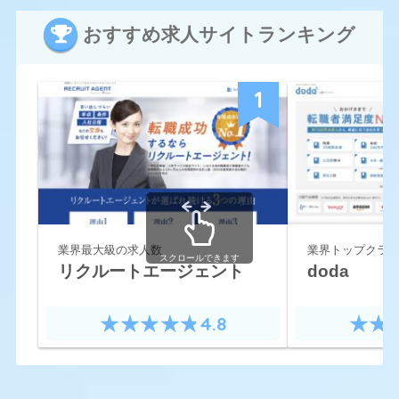
全く接客や営業の経験スキルもないひよっこにい
おすすめ求人サイトランキング
きなり不動産屋のリーダー格になる人材を求めて
いるようなところのオファーなど、なにを見て私
に応募させようとしてるのか全くわからないよう
1
な求人ばかりです。正直、もう当てにしてませ
ん。
業界最大級の求人数
業界トップクラ
スクロールできます
リクルートエージェント
doda
4.8