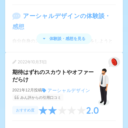
いくつかの会社で最終面接まで進むことができ、
アーシャルデザイン
の体験談・
最終的に大手建設会社に就職が決まりました。
感想
営業職として採用予定ですが、学生時代に陸上部
に所属していたので、体育会系のノリの良さや体
体験談・感想を見る
自分自身のスキルアップのために転職をしようと
力を評価してもらえたようです。
決断しましたが、気に入った求人が見つからずに
希望に沿う多くの会社を紹介してもらうことがで
困っていました。しかし、このサービスは転職に
2022年10月31日
きて、結果として満足ゆく就職活動ができまし
関する支援が充実していたので前向きな気持ちで
期待はずれのスカウトやオファー
た。
仕事探しをするきっかけになりました。また、自
だらけ
分自身に合った仕事が見つかるような診断も実施
アーシャルデザイン
2021年12月投稿
されていたので仕事探しをするうえでの悩みも解
みん評からの引用口コミ
消されたような気がします。登録の方法はとても
2.0
簡単で経験していた職種や希望している職種を入
おすすめ度
力すれば良いので自分自身に合った勤務先をすぐ
に見つけることができて良かったです。