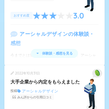
3.0
おすすめ度
アーシャルデザイン
の体験談・
感想
体験談・感想を見る
今までとは違う業界に転職したくなり、アーシャ
ルデザインを利用しました。利用したきっかけ
は、未経験転職に特化してくると聞いたからで
2022年10月31日
す。実際に、自分が希望している業界へ、未経験
大手企業から内定をもらえました
でも転職できました。ただし、なかなか条件のい
い求人がなくて、決まるまでに3ヶ月以上かかりま
アーシャルデザイン
投稿
みん評からの引用口コミ
した。有名な企業の求人もあったのですが、資格
や経験がないだけで、給料が低くなってしまうの