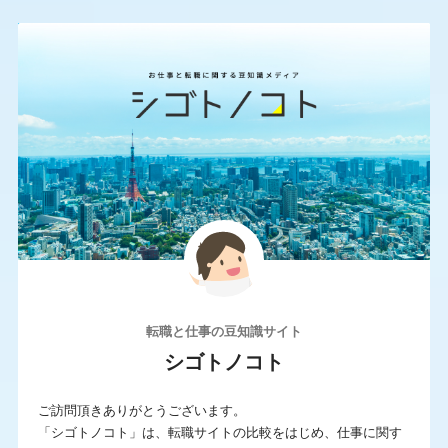
300万円〜
400万円〜
500万円〜
600万円〜
700万円〜
800万円〜
条件
IT系に強い
サポートが手厚い
シニア求人が豊富
スカウトサービス
年収UP率が高い
未経験に強い
求人数が多い
派遣求人あり
転職と仕事の豆知識サイト
海外の求人もあり
満足度が高い
シゴトノコト
若年求人が豊富
転職エージェント
ご訪問頂きありがとうございます。
非公開求人が豊富
「シゴトノコト」は、転職サイトの比較をはじめ、仕事に関す