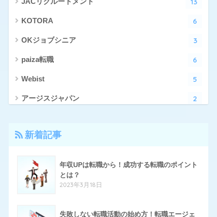
13
JACリクルートメント
6
KOTORA
3
OKジョブシニア
6
paiza転職
5
Webist
2
アージスジャパン
4
アーシャルデザイン
新着記事
27
エン転職
17
クリーデンス
年収UPは転職から！成功する転職のポイント
とは？
10
とらばーゆ
2023年3月18日
19
パソナキャリア
14
失敗しない転職活動の始め方！転職エージェ
はたらいく