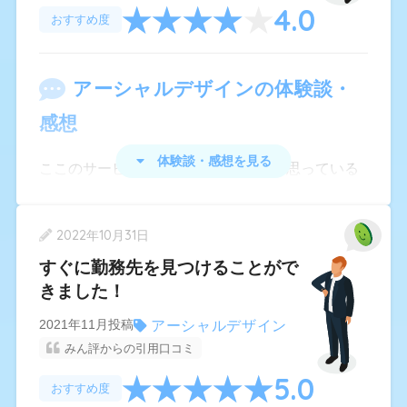
4.0
は残念です。それでも、私はIT業界へ転職したの
おすすめ度
ですが、未経験者へのサポートが手厚い企業を紹
介してくれたので、転職後は不安なく働けていま
アーシャルデザイン
の体験談・
す。
感想
体験談・感想を見る
ここのサービスを利用して良かったと思っている
のは、正社員として就職したい自分にとって魅力
ある大手企業やベンチャー企業を中心に紹介して
2022年10月31日
もらえたことです。
すぐに勤務先を見つけることがで
自分の希望したのはITやゼネコンなど、勢いがあ
きました！
ってこれから伸びそうな業界です。
アーシャルデザイン
2021年11月投稿
専任の担当者の方から毎週何らかのフォローがあ
みん評からの引用口コミ
ったおかげで、内定までやるべきことを着実にこ
5.0
おすすめ度
なすことができました。