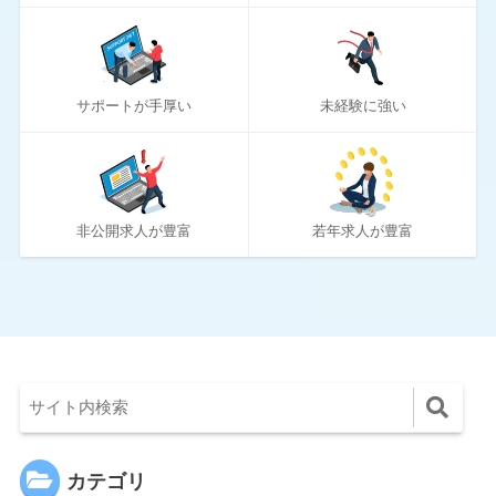
10
リクルートダイレクトスカウト
10
ロバート・ウォルターズ
サポートが手厚い
未経験に強い
194
ワークポート
2
女性しごと応援テラス
4
社内SE転職ナビ
非公開求人が豊富
若年求人が豊富
カテゴリ