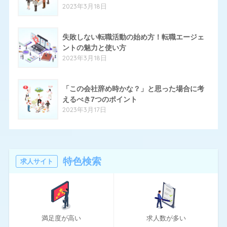
2023年3月18日
19
パソナキャリア
14
失敗しない転職活動の始め方！転職エージェ
はたらいく
ントの魅力と使い方
24
ハタラクティブ
2023年3月18日
70
ハローワーク
「この会社辞め時かな？」と思った場合に考
11
ほいく畑
えるべき7つのポイント
2023年3月17日
20
マイナビエージェント
24
マイナビクリエイター
16
マスメディアン
特色検索
求人サイト
6
リアルミーキャリア
20
リクナビNEXT
満足度が高い
求人数が多い
70
リクルートエージェント