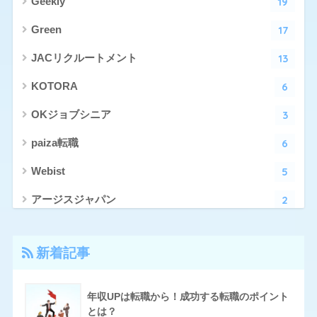
19
Geekly
17
Green
13
JACリクルートメント
6
KOTORA
3
OKジョブシニア
6
paiza転職
5
Webist
2
アージスジャパン
4
アーシャルデザイン
新着記事
27
エン転職
17
クリーデンス
年収UPは転職から！成功する転職のポイント
とは？
10
とらばーゆ