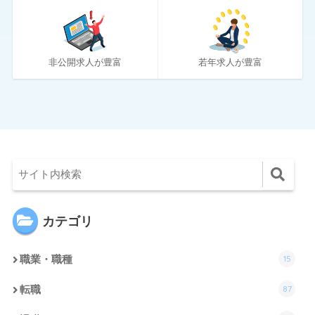
2
女性しごと応援テラス
4
社内SE転職ナビ
非公開求人が豊富
若年求人が豊富
カテゴリ
15
職業・職種
87
転職