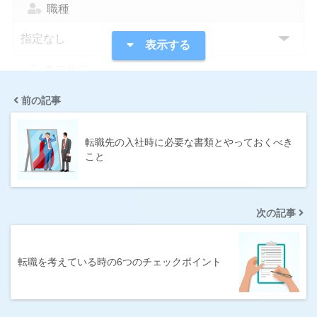
職種
表示する
希望年収
前の記事
指定なし
1,000万円〜
300万円〜
400万円〜
転職先の入社時に必要な書類とやっておくべき
こと
500万円〜
600万円〜
700万円〜
800万円〜
次の記事
条件
IT系に強い
サポートが手厚い
転職を考えている時の6つのチェックポイント
シニア求人が豊富
スカウトサービス
年収UP率が高い
未経験に強い