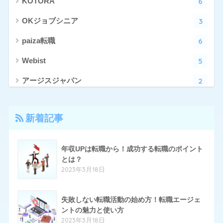
6
KOTORA
3
OKジョブシニア
6
paiza転職
5
Webist
2
アージスジャパン
4
アーシャルデザイン
新着記事
27
エン転職
17
クリーデンス
年収UPは転職から！成功する転職のポイント
とは？
10
とらばーゆ
2023年3月18日
19
パソナキャリア
14
失敗しない転職活動の始め方！転職エージェ
はたらいく
ントの魅力と使い方
24
ハタラクティブ
2023年3月18日