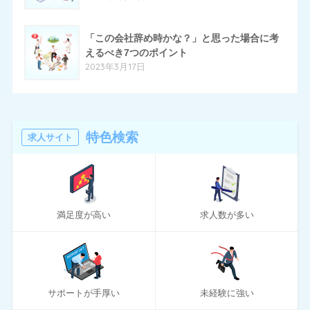
70
ハローワーク
「この会社辞め時かな？」と思った場合に考
11
ほいく畑
えるべき7つのポイント
2023年3月17日
20
マイナビエージェント
24
マイナビクリエイター
16
マスメディアン
特色検索
求人サイト
6
リアルミーキャリア
20
リクナビNEXT
満足度が高い
求人数が多い
70
リクルートエージェント
10
リクルートダイレクトスカウト
10
ロバート・ウォルターズ
サポートが手厚い
未経験に強い
194
ワークポート