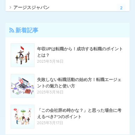
2
アージスジャパン
4
アーシャルデザイン
新着記事
27
エン転職
17
クリーデンス
年収UPは転職から！成功する転職のポイント
とは？
10
とらばーゆ
2023年3月18日
19
パソナキャリア
14
失敗しない転職活動の始め方！転職エージェ
はたらいく
ントの魅力と使い方
24
ハタラクティブ
2023年3月18日
70
ハローワーク
「この会社辞め時かな？」と思った場合に考
11
ほいく畑
えるべき7つのポイント
2023年3月17日
20
マイナビエージェント