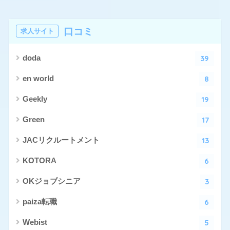
口コミ
求人サイト
39
doda
8
en world
19
Geekly
17
Green
13
JACリクルートメント
6
KOTORA
3
OKジョブシニア
6
paiza転職
5
Webist