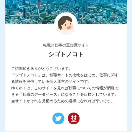
IT系に強い
サポートが手厚い
シニア求人が豊富
スカウトサービス
年収UP率が高い
未経験に強い
求人数が多い
派遣求人あり
転職と仕事の豆知識サイト
海外の求人もあり
満足度が高い
シゴトノコト
若年求人が豊富
転職エージェント
ご訪問頂きありがとうございます。
非公開求人が豊富
「シゴトノコト」は、転職サイトの比較をはじめ、仕事に関す
る情報を発信している個人運営のサイトです。
ゆくゆくは、このサイトを見れば転職についての情報が網羅で
この条件で求人サイトを検索
きる「転職のデータベース」になることを目標としています。
当サイトがそれを見極めるための道標になれれば幸いです。