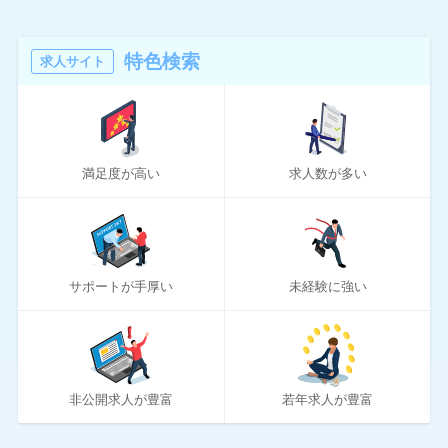
24
マイナビクリエイター
16
マスメディアン
特色検索
求人サイト
6
リアルミーキャリア
20
リクナビNEXT
満足度が高い
求人数が多い
70
リクルートエージェント
10
リクルートダイレクトスカウト
10
ロバート・ウォルターズ
サポートが手厚い
未経験に強い
194
ワークポート
2
女性しごと応援テラス
4
社内SE転職ナビ
非公開求人が豊富
若年求人が豊富