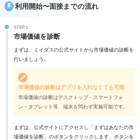
AIキャリアシミュレーションで適性がわか
利用開始〜面接までの流れ
ミイダスのデメリット
る
スカウトを受け取ることができる
希望と異なるスカウトもある
地方の求人が少なめ
市場価値を診断
VIEWのデメリット
まずは、ミイダスの公式サイトから市場価値の診断を
スカウト企業やエージェントの種類は少な
行いましょう。
い
求人検索機能はない
市場価値の診断はアプリを入れなくても可能
VIEW
市場価値の診断はデスクトップ・スマートフォ
利用方法や詳細を見る
ン・タブレット等、端末を問わず実施可能です。
まずは、公式サイトにアクセスし「まずはあなたの市
場価値を診断」のボタンをクリックします。ボタンを