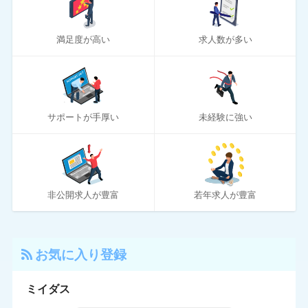
10
とらばーゆ
満足度が高い
求人数が多い
19
パソナキャリア
14
はたらいく
24
ハタラクティブ
サポートが手厚い
未経験に強い
70
ハローワーク
11
ほいく畑
20
マイナビエージェント
非公開求人が豊富
若年求人が豊富
24
マイナビクリエイター
16
マスメディアン
お気に入り登録
6
リアルミーキャリア
ミイダス
20
リクナビNEXT