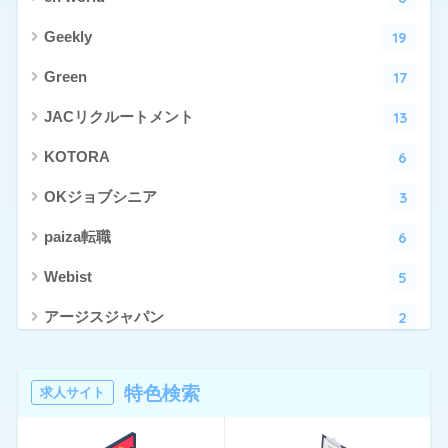
19
Geekly
17
Green
13
JACリクルートメント
6
KOTORA
3
OKジョブシニア
6
paiza転職
5
Webist
2
アージスジャパン
4
アーシャルデザイン
特色検索
求人サイト
27
エン転職
17
クリーデンス