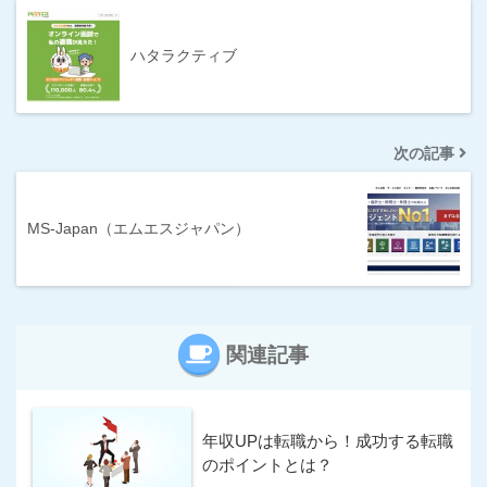
300万円〜
400万円〜
ハタラクティブ
500万円〜
600万円〜
700万円〜
800万円〜
次の記事
条件
IT系に強い
サポートが手厚い
MS-Japan（エムエスジャパン）
シニア求人が豊富
スカウトサービス
年収UP率が高い
未経験に強い
関連記事
求人数が多い
派遣求人あり
海外の求人もあり
満足度が高い
年収UPは転職から！成功する転職
若年求人が豊富
転職エージェント
のポイントとは？
非公開求人が豊富