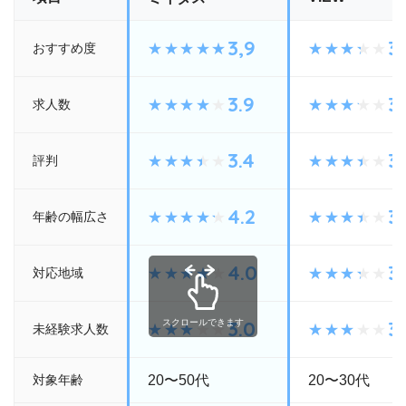
3,9
3.
おすすめ度
3.9
3.
求人数
3.4
3.
評判
4.2
3.
年齢の幅広さ
4.0
3.
対応地域
3.0
3
スクロールできます
未経験求人数
対象年齢
20〜50代
20〜30代