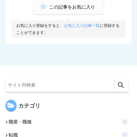
70
リクルートエージェント
この記事をお気に入り
10
リクルートダイレクトスカウト
お気に入り登録をすると、
お気に入り記事一覧
に登録する
10
ロバート・ウォルターズ
ことができます。
194
ワークポート
2
女性しごと応援テラス
4
社内SE転職ナビ
カテゴリ
15
職業・職種
87
転職