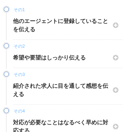
その1
他のエージェントに登録していること
を伝える
その2
他のエージェントに登録している場合、なるべく早
希望や要望はしっかり伝える
いタイミングで安定のお仕事の担当へ、他のエージ
ェントに登録している理由を添えて伝えることをお
その3
すすめします。
希望している業界や職種がすでに明確な場合、安定
紹介された求人に目を通して感想を伝
のお仕事の担当コンサルタントにしっかり伝えまし
メールまたは電話で、担当者に連絡しましょう。 例
える
ょう。中でも以下について、ある程度の希望条件を
えば、「転職エージェントに複数登録して、少しで
明確にしておくのが良いでしょう。
も多くの求人を検討できるようにしたい」等、理由
その4
も簡単に添えると尚よいです。
伝えておきたいこと
対応が必要なことはなるべく早めに対
エージェントの複数利用は珍しいことではありませ
応する