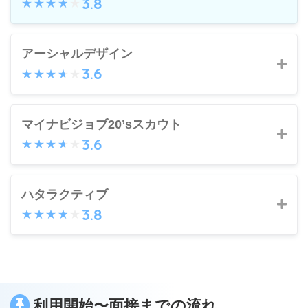
3.8
安定のお仕事のメリット
アーシャルデザイン
3.6
未経験歓迎求人を多数保有
丁寧なサポート
アーシャルデザインのメリット
高い内定率・入社後の定着率
マイナビジョブ20’sスカウト
3.6
未経験求人が豊富
安定のお仕事のデメリット
入社後のフォロー研修もあり
マイナビジョブ20’sスカウトのメリット
ハタラクティブ
20代専門の為、条件が合わない場合があ
3.8
アーシャルデザインのデメリット
企業からスカウト
る
公開情報は匿名で安心
首都圏近郊の求人が多い
ハタラクティブのメリット
高年収求人はない
面接日時等の調整を代行
1都3県の求人がメイン
手厚いサポート
利用開始〜面接までの流れ
マイナビジョブ20’sスカウトのデメリット