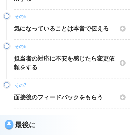
希望する職種と業界
ん。
希望勤務地
転職エージェントのメールへの返信や、報告はきち
その5
希望する年収
んと対応しましょう。
躊躇わずに伝えましょう。
リモートワークや休日などの希望勤務条件
気になっていることは本音で伝える
企業は、なるべく意欲の高い人を採用したいと思っ
シゴトノコト
気になっていることは、なるべく本音で伝えましょ
ています。
その6
また、どのような点にこだわっているのかなどの方
う。
安定のお仕事の担当のエージェントから紹介された
担当者の対応に不安を感じたら変更依
向性についても、具体的に伝えられるようにしてお
求人や日程調整への反応がない、または遅い場合、
求人は目を通し、感想を伝えましょう。
些細なことでも話しておくことで、転職エージェン
頼をする
くとなお良いです。
企業の印象が変わってきてしまいます。その為、で
トも求職者の本質を理解することができ、適した求
担当のエージェントは、面談で聞いた話を軸に案件
きるだけレスポンスを早しましょう。
これらの希望を伝えておくと条件に合う求人だけを
人間同士のやりとりなので、どうしても担当者との
人を紹介しやすくなります。
を探しますが、勘違いをしている場合もあるでしょ
その7
絞り込んでもらえるので、無駄な求人やミスマッチ
相性が悪い場合があります。
う。
面接後のフィードバックをもらう
逆に言わなかったり、真実とは異なる内容を話して
を防ぐことに繋げられます。
転職成功の可能性が上がるので、早
思ったような求人紹介が得られない場合や、担当者
しまうと、転職が成功しても満足度に欠け、また転
例え１つの勘違いでも、希望通りの求人は減ってし
め早めに対応していきましょう。
の対応に不安を感じるときは、担当者との相性が良
シゴトノコト
職を考えることになるかもしれません。
まい、残りの求人が希望と違うなんてことも起こっ
もしも転職したい業界や職種が定ま
くないのかもしれません。
最後に
てしまいます。
なので、本音で話せば話すだけ、自分に適した求人
っていない場合は、転職先に何を求
その場合、信頼できない担当者の元で転職活動を進
シゴトノコト
を紹介してもらえる可能性が高くな本音で伝えるよ
なので、実際に送ってくれた求人を元に感想や意見
めているのか伝えるようにしましょ