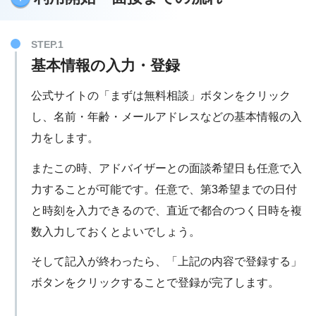
スピード内定も可
アーシャルデザイン
大企業の求人が多め
利用方法や詳細を見る
20代以外の方には不向き
基本情報の入力・登録
ハタラクティブのデメリット
マイナビジョブ20’sスカウト
公式サイトの「まずは無料相談」ボタンをクリック
利用方法や詳細を見る
ハイクラス（高収入）の求人はない
し、名前・年齢・メールアドレスなどの基本情報の入
地方の求人は少ない
力をします。
またこの時、アドバイザーとの面談希望日も任意で入
ハタラクティブ
力することが可能です。任意で、第3希望までの日付
利用方法や詳細を見る
と時刻を入力できるので、直近で都合のつく日時を複
数入力しておくとよいでしょう。
そして記入が終わったら、「上記の内容で登録する」
ボタンをクリックすることで登録が完了します。