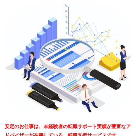
めることで失敗に繋がるリスクだけでなく、大きな
うにしましょう。
を述べることで、よりお互いが具体的に希望を認識
う。
時間のロスになってしまうので、担当変更を依頼し
をすることもできます。
ましょう。
「恥ずかしい」とか「印象悪いか
な」と考えず、可能な限り本音で話
担当コンサルタントに遠慮なく伝え
通常、応募した企業で不採用になってしまった場
シゴトノコト
遠慮せず、担当変更依頼をしましょ
すようにしましょう。
ましょう。
合、その理由は分かりません。
シゴトノコト
う。
シゴトノコト
ですが、転職エージェント経由で面談を受けて不採
用になった場合、不合格の理由がエージェント側に
伝えられます。
これは、エージェント側がNGの人材を理解し、次
の人材紹介につなげる為に伝えているものなので、
是非確認して次へ活かすようにしましょう。
安定のお仕事は、未経験者の転職サポート実績が豊富なア
確認して次に備えましょう。
ドバイザーが在籍している、転職支援サービスです。