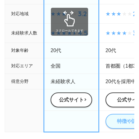
3.2
2.
対応地域
4.5
3.
スクロールできます
未経験求人数
対象年齢
20代
20代
対応エリア
全国
首都圏（1都3
得意分野
未経験求人
20代を採用中
公式サイト
公式サイ
特徴や詳