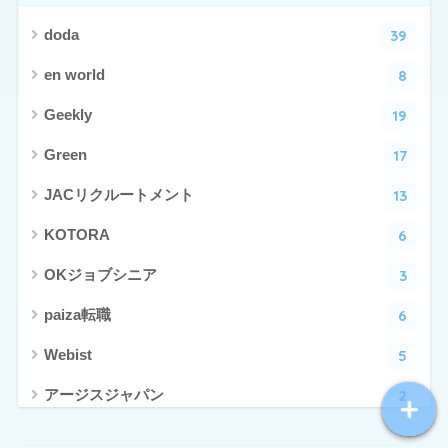
39
doda
8
en world
19
Geekly
17
Green
13
JACリクルートメント
6
KOTORA
3
OKジョブシニア
6
paiza転職
5
Webist
2
アージスジャパン
4
アーシャルデザイン