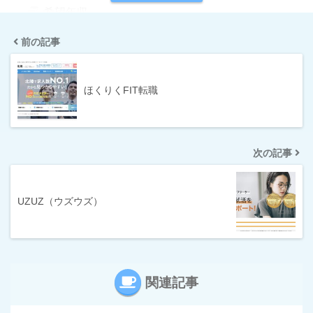
希望年収
前の記事
指定なし
1,000万円〜
300万円〜
400万円〜
ほくりくFIT転職
500万円〜
600万円〜
700万円〜
800万円〜
次の記事
条件
IT系に強い
サポートが手厚い
UZUZ（ウズウズ）
シニア求人が豊富
スカウトサービス
年収UP率が高い
未経験に強い
関連記事
求人数が多い
派遣求人あり
海外の求人もあり
満足度が高い