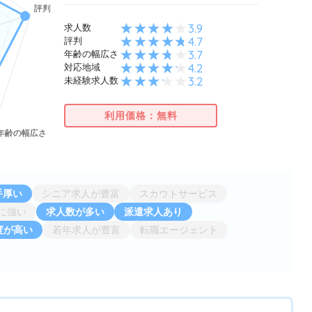
3.9
求人数
4.7
評判
3.7
年齢の幅広さ
4.2
対応地域
3.2
未経験求人数
利用価格：無料
手厚い
シニア求人が豊富
スカウトサービス
に強い
求人数が多い
派遣求人あり
度が高い
若年求人が豊富
転職エージェント