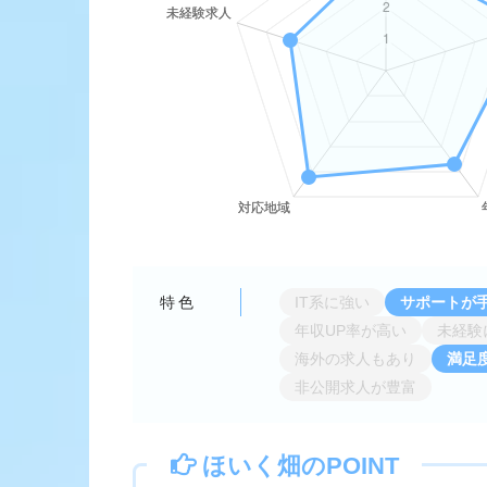
特色
IT系に強い
サポートが
年収UP率が高い
未経験
海外の求人もあり
満足
非公開求人が豊富
ほいく畑の
POINT