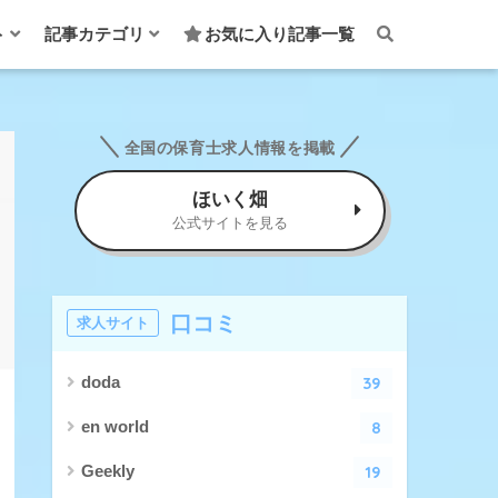
ト
記事カテゴリ
お気に入り記事一覧
全国の保育士求人情報を掲載
ほいく畑
公式サイトを見る
口コミ
求人サイト
39
doda
8
en world
19
Geekly