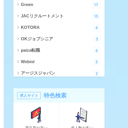
17
Green
13
JACリクルートメント
6
KOTORA
3
OKジョブシニア
6
paiza転職
5
Webist
2
アージスジャパン
4
アーシャルデザイン
特色検索
求人サイト
27
エン転職
17
クリーデンス
10
とらばーゆ
満足度が高い
求人数が多い