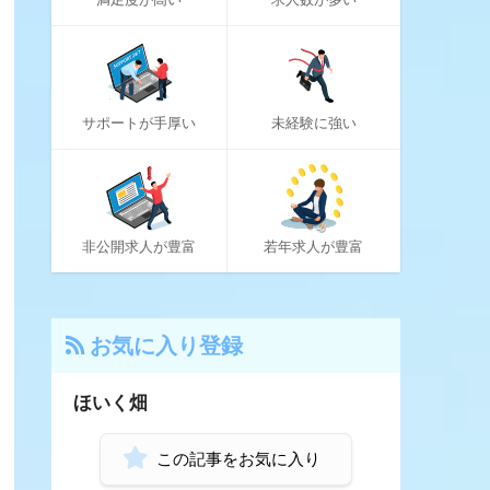
19
パソナキャリア
14
はたらいく
24
ハタラクティブ
サポートが手厚い
未経験に強い
70
ハローワーク
11
ほいく畑
20
マイナビエージェント
非公開求人が豊富
若年求人が豊富
24
マイナビクリエイター
16
マスメディアン
お気に入り登録
6
リアルミーキャリア
20
ほいく畑
リクナビNEXT
70
リクルートエージェント
この記事をお気に入り
リクルートダイレクトスカウト