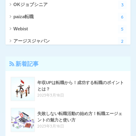
3
OKジョブシニア
6
paiza転職
5
Webist
2
アージスジャパン
4
アーシャルデザイン
新着記事
27
エン転職
17
クリーデンス
年収UPは転職から！成功する転職のポイント
とは？
10
とらばーゆ
2023年3月18日
19
パソナキャリア
14
失敗しない転職活動の始め方！転職エージェ
はたらいく
ントの魅力と使い方
24
ハタラクティブ
2023年3月18日