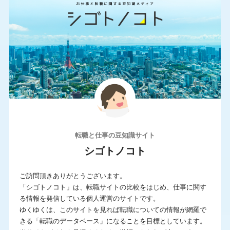
700万円〜
800万円〜
条件
IT系に強い
サポートが手厚い
シニア求人が豊富
スカウトサービス
年収UP率が高い
未経験に強い
求人数が多い
派遣求人あり
転職と仕事の豆知識サイト
海外の求人もあり
満足度が高い
シゴトノコト
若年求人が豊富
転職エージェント
ご訪問頂きありがとうございます。
非公開求人が豊富
「シゴトノコト」は、転職サイトの比較をはじめ、仕事に関す
る情報を発信している個人運営のサイトです。
ゆくゆくは、このサイトを見れば転職についての情報が網羅で
この条件で求人サイトを検索
きる「転職のデータベース」になることを目標としています。