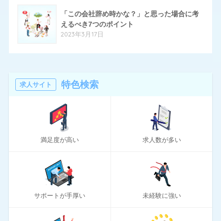
70
ハローワーク
「この会社辞め時かな？」と思った場合に考
11
ほいく畑
えるべき7つのポイント
2023年3月17日
20
マイナビエージェント
24
マイナビクリエイター
16
マスメディアン
特色検索
求人サイト
6
リアルミーキャリア
20
リクナビNEXT
満足度が高い
求人数が多い
70
リクルートエージェント
10
リクルートダイレクトスカウト
10
ロバート・ウォルターズ
サポートが手厚い
未経験に強い
194
ワークポート
2
女性しごと応援テラス