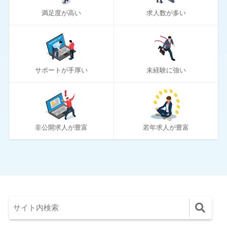
満足度が高い
求人数が多い
70
リクルートエージェント
10
リクルートダイレクトスカウト
10
ロバート・ウォルターズ
サポートが手厚い
未経験に強い
194
ワークポート
2
女性しごと応援テラス
4
社内SE転職ナビ
非公開求人が豊富
若年求人が豊富