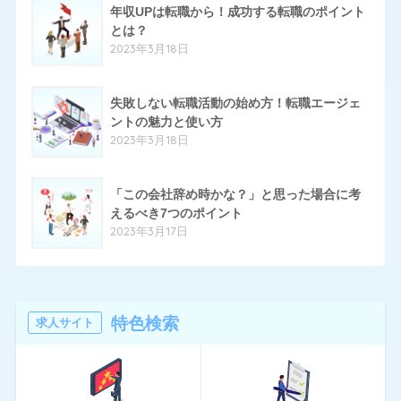
年収UPは転職から！成功する転職のポイント
とは？
10
とらばーゆ
2023年3月18日
19
パソナキャリア
14
失敗しない転職活動の始め方！転職エージェ
はたらいく
ントの魅力と使い方
24
ハタラクティブ
2023年3月18日
70
ハローワーク
「この会社辞め時かな？」と思った場合に考
11
ほいく畑
えるべき7つのポイント
2023年3月17日
20
マイナビエージェント
24
マイナビクリエイター
16
マスメディアン
特色検索
求人サイト
6
リアルミーキャリア
20
リクナビNEXT