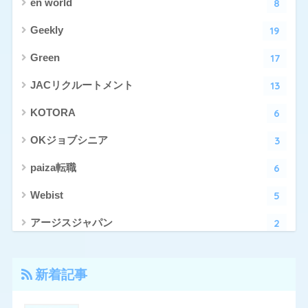
8
en world
19
Geekly
17
Green
13
JACリクルートメント
6
KOTORA
3
OKジョブシニア
6
paiza転職
5
Webist
2
アージスジャパン
4
アーシャルデザイン
新着記事
27
エン転職
17
クリーデンス