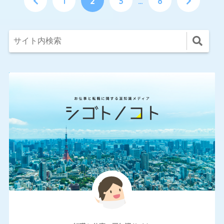
1
2
3
…
8