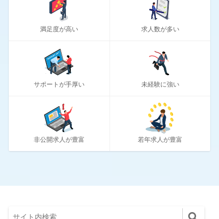
20
リクナビNEXT
満足度が高い
求人数が多い
70
リクルートエージェント
10
リクルートダイレクトスカウト
10
ロバート・ウォルターズ
サポートが手厚い
未経験に強い
194
ワークポート
2
女性しごと応援テラス
4
社内SE転職ナビ
非公開求人が豊富
若年求人が豊富