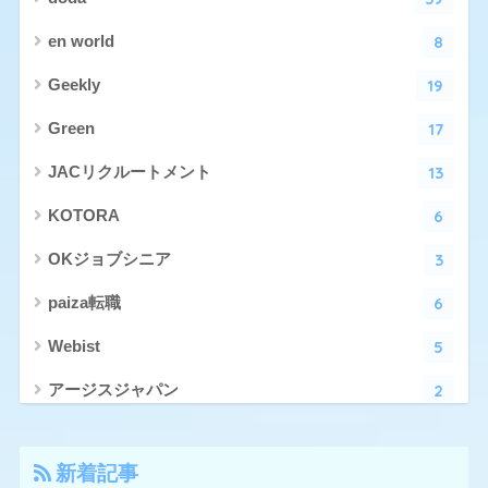
8
en world
19
Geekly
17
Green
13
JACリクルートメント
6
KOTORA
3
OKジョブシニア
6
paiza転職
5
Webist
2
アージスジャパン
4
アーシャルデザイン
新着記事
27
エン転職