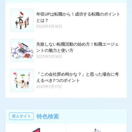
17
クリーデンス
年収UPは転職から！成功する転職のポイント
とは？
10
とらばーゆ
2023年3月18日
19
パソナキャリア
14
失敗しない転職活動の始め方！転職エージェ
はたらいく
ントの魅力と使い方
24
ハタラクティブ
2023年3月18日
70
ハローワーク
「この会社辞め時かな？」と思った場合に考
11
ほいく畑
えるべき7つのポイント
2023年3月17日
20
マイナビエージェント
24
マイナビクリエイター
16
マスメディアン
特色検索
求人サイト
6
リアルミーキャリア