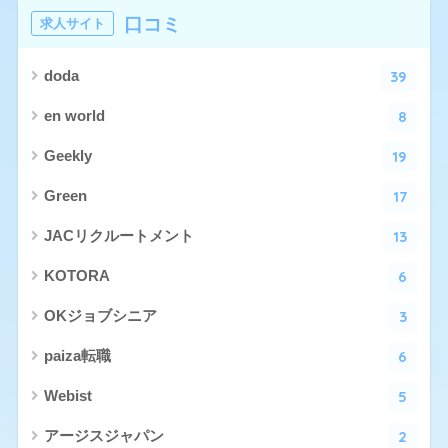
口コミ
求人サイト
39
doda
8
en world
19
Geekly
17
Green
13
JACリクルートメント
6
KOTORA
3
OKジョブシニア
6
paiza転職
5
Webist
2
アージスジャパン