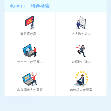
16
マスメディアン
特色検索
求人サイト
6
リアルミーキャリア
20
リクナビNEXT
満足度が高い
求人数が多い
70
リクルートエージェント
10
リクルートダイレクトスカウト
10
ロバート・ウォルターズ
サポートが手厚い
未経験に強い
194
ワークポート
2
女性しごと応援テラス
4
社内SE転職ナビ
非公開求人が豊富
若年求人が豊富