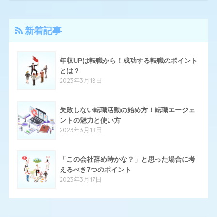
4
アーシャルデザイン
新着記事
27
エン転職
17
クリーデンス
年収UPは転職から！成功する転職のポイント
とは？
10
とらばーゆ
2023年3月18日
19
パソナキャリア
14
失敗しない転職活動の始め方！転職エージェ
はたらいく
ントの魅力と使い方
24
ハタラクティブ
2023年3月18日
70
ハローワーク
「この会社辞め時かな？」と思った場合に考
11
ほいく畑
えるべき7つのポイント
2023年3月17日
20
マイナビエージェント
24
マイナビクリエイター