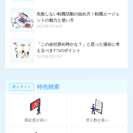
19
パソナキャリア
14
失敗しない転職活動の始め方！転職エージェ
はたらいく
ントの魅力と使い方
24
ハタラクティブ
2023年3月18日
70
ハローワーク
「この会社辞め時かな？」と思った場合に考
11
ほいく畑
えるべき7つのポイント
2023年3月17日
20
マイナビエージェント
24
マイナビクリエイター
16
マスメディアン
特色検索
求人サイト
6
リアルミーキャリア
20
リクナビNEXT
満足度が高い
求人数が多い
70
リクルートエージェント