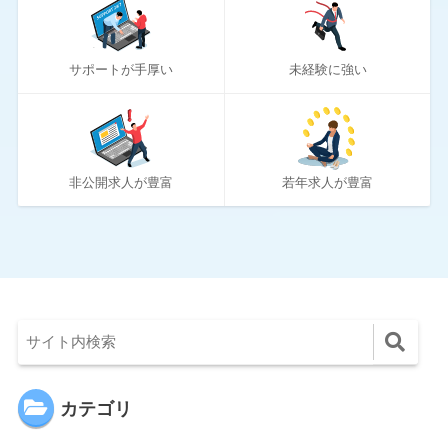
10
リクルートダイレクトスカウト
10
ロバート・ウォルターズ
サポートが手厚い
未経験に強い
194
ワークポート
2
女性しごと応援テラス
4
社内SE転職ナビ
非公開求人が豊富
若年求人が豊富
カテゴリ