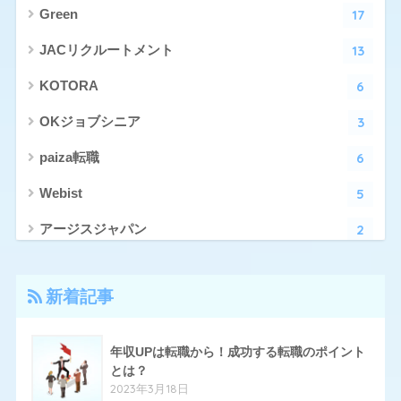
17
Green
13
JACリクルートメント
6
KOTORA
3
OKジョブシニア
6
paiza転職
5
Webist
2
アージスジャパン
4
アーシャルデザイン
新着記事
27
エン転職
17
クリーデンス
年収UPは転職から！成功する転職のポイント
とは？
10
とらばーゆ
2023年3月18日