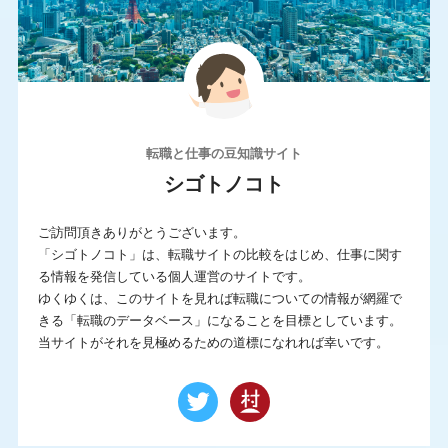
IT系に強い
サポートが手厚い
シニア求人が豊富
スカウトサービス
年収UP率が高い
未経験に強い
求人数が多い
派遣求人あり
転職と仕事の豆知識サイト
海外の求人もあり
満足度が高い
シゴトノコト
若年求人が豊富
転職エージェント
ご訪問頂きありがとうございます。
非公開求人が豊富
「シゴトノコト」は、転職サイトの比較をはじめ、仕事に関す
る情報を発信している個人運営のサイトです。
ゆくゆくは、このサイトを見れば転職についての情報が網羅で
この条件で求人サイトを検索
きる「転職のデータベース」になることを目標としています。
当サイトがそれを見極めるための道標になれれば幸いです。