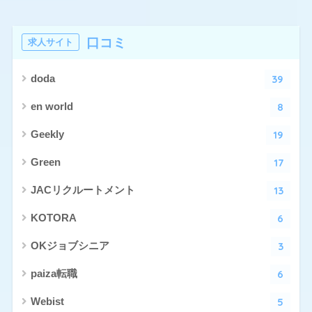
口コミ
求人サイト
39
doda
8
en world
19
Geekly
17
Green
13
JACリクルートメント
6
KOTORA
3
OKジョブシニア
6
paiza転職
5
Webist