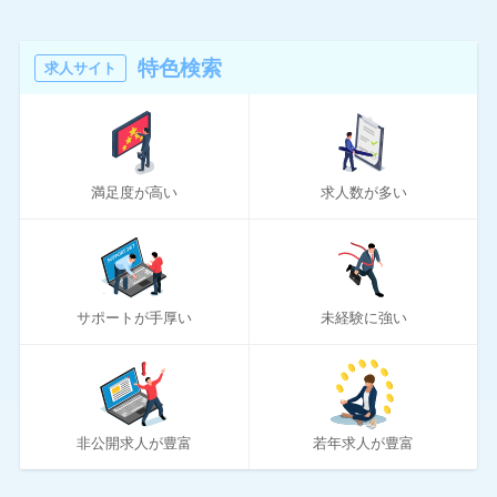
24
マイナビクリエイター
16
マスメディアン
特色検索
求人サイト
6
リアルミーキャリア
20
リクナビNEXT
満足度が高い
求人数が多い
70
リクルートエージェント
10
リクルートダイレクトスカウト
10
ロバート・ウォルターズ
サポートが手厚い
未経験に強い
194
ワークポート
2
女性しごと応援テラス
4
社内SE転職ナビ
非公開求人が豊富
若年求人が豊富