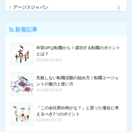
2
アージスジャパン
4
アーシャルデザイン
新着記事
27
エン転職
17
クリーデンス
年収UPは転職から！成功する転職のポイント
とは？
10
とらばーゆ
2023年3月18日
19
パソナキャリア
14
失敗しない転職活動の始め方！転職エージェ
はたらいく
ントの魅力と使い方
24
ハタラクティブ
2023年3月18日
70
ハローワーク
「この会社辞め時かな？」と思った場合に考
11
ほいく畑
えるべき7つのポイント
2023年3月17日
20
マイナビエージェント