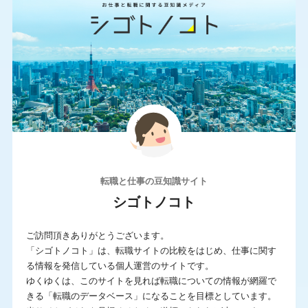
700万円〜
800万円〜
条件
IT系に強い
サポートが手厚い
シニア求人が豊富
スカウトサービス
年収UP率が高い
未経験に強い
求人数が多い
派遣求人あり
転職と仕事の豆知識サイト
海外の求人もあり
満足度が高い
シゴトノコト
若年求人が豊富
転職エージェント
ご訪問頂きありがとうございます。
非公開求人が豊富
「シゴトノコト」は、転職サイトの比較をはじめ、仕事に関す
る情報を発信している個人運営のサイトです。
ゆくゆくは、このサイトを見れば転職についての情報が網羅で
この条件で求人サイトを検索
きる「転職のデータベース」になることを目標としています。