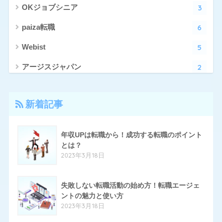
3
OKジョブシニア
6
paiza転職
5
Webist
2
アージスジャパン
4
アーシャルデザイン
新着記事
27
エン転職
17
クリーデンス
年収UPは転職から！成功する転職のポイント
とは？
10
とらばーゆ
2023年3月18日
19
パソナキャリア
14
失敗しない転職活動の始め方！転職エージェ
はたらいく
ントの魅力と使い方
24
ハタラクティブ
2023年3月18日