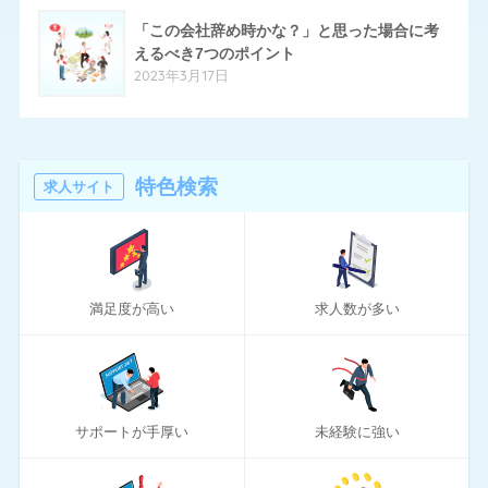
70
ハローワーク
「この会社辞め時かな？」と思った場合に考
11
ほいく畑
えるべき7つのポイント
2023年3月17日
20
マイナビエージェント
24
マイナビクリエイター
16
マスメディアン
特色検索
求人サイト
6
リアルミーキャリア
20
リクナビNEXT
満足度が高い
求人数が多い
70
リクルートエージェント
10
リクルートダイレクトスカウト
10
ロバート・ウォルターズ
サポートが手厚い
未経験に強い
194
ワークポート
2
女性しごと応援テラス