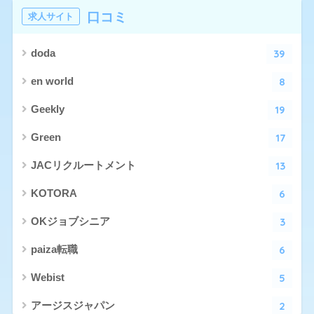
口コミ
求人サイト
39
doda
8
en world
19
Geekly
17
Green
13
JACリクルートメント
6
KOTORA
3
OKジョブシニア
6
paiza転職
5
Webist
2
アージスジャパン