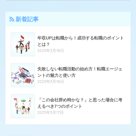
4
アーシャルデザイン
新着記事
27
エン転職
17
クリーデンス
年収UPは転職から！成功する転職のポイント
とは？
10
とらばーゆ
2023年3月18日
19
パソナキャリア
14
失敗しない転職活動の始め方！転職エージェ
はたらいく
ントの魅力と使い方
24
ハタラクティブ
2023年3月18日
70
ハローワーク
「この会社辞め時かな？」と思った場合に考
11
ほいく畑
えるべき7つのポイント
2023年3月17日
20
マイナビエージェント
24
マイナビクリエイター