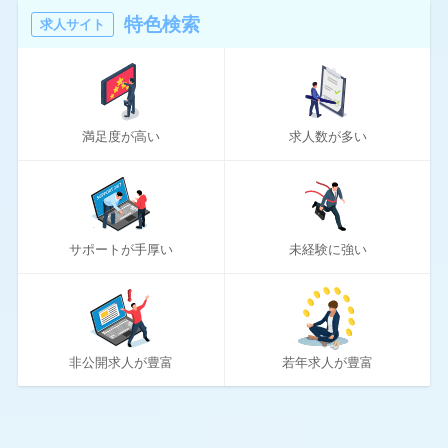
16
マスメディアン
特色検索
求人サイト
6
リアルミーキャリア
20
リクナビNEXT
満足度が高い
求人数が多い
70
リクルートエージェント
10
リクルートダイレクトスカウト
10
ロバート・ウォルターズ
サポートが手厚い
未経験に強い
194
ワークポート
2
女性しごと応援テラス
4
社内SE転職ナビ
非公開求人が豊富
若年求人が豊富