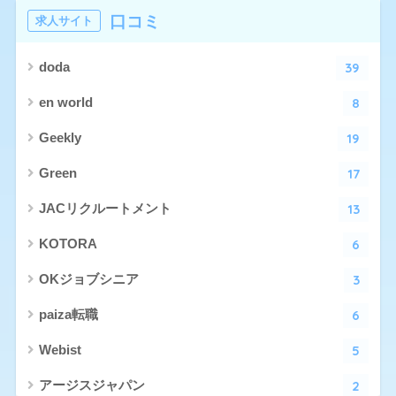
口コミ
求人サイト
39
doda
8
en world
19
Geekly
17
Green
13
JACリクルートメント
6
KOTORA
3
OKジョブシニア
6
paiza転職
5
Webist
2
アージスジャパン