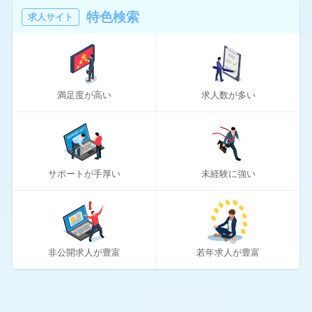
16
マスメディアン
特色検索
求人サイト
6
リアルミーキャリア
20
リクナビNEXT
満足度が高い
求人数が多い
70
リクルートエージェント
10
リクルートダイレクトスカウト
10
ロバート・ウォルターズ
サポートが手厚い
未経験に強い
194
ワークポート
2
女性しごと応援テラス
4
社内SE転職ナビ
非公開求人が豊富
若年求人が豊富