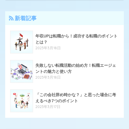
4
アーシャルデザイン
新着記事
27
エン転職
17
クリーデンス
年収UPは転職から！成功する転職のポイント
とは？
10
とらばーゆ
2023年3月18日
19
パソナキャリア
14
失敗しない転職活動の始め方！転職エージェ
はたらいく
ントの魅力と使い方
24
ハタラクティブ
2023年3月18日
70
ハローワーク
「この会社辞め時かな？」と思った場合に考
11
ほいく畑
えるべき7つのポイント
2023年3月17日
20
マイナビエージェント
24
マイナビクリエイター