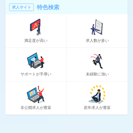
16
マスメディアン
特色検索
求人サイト
6
リアルミーキャリア
20
リクナビNEXT
満足度が高い
求人数が多い
70
リクルートエージェント
10
リクルートダイレクトスカウト
10
ロバート・ウォルターズ
サポートが手厚い
未経験に強い
194
ワークポート
2
女性しごと応援テラス
4
社内SE転職ナビ
非公開求人が豊富
若年求人が豊富