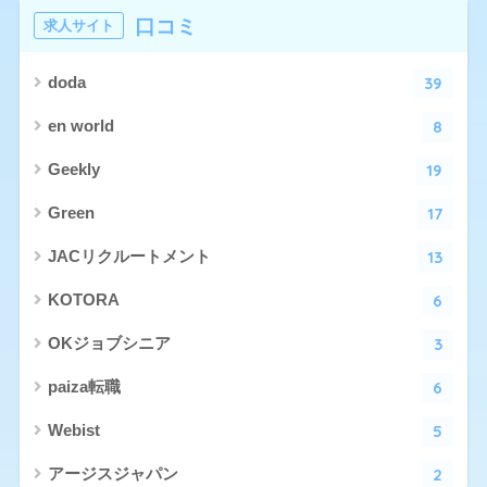
口コミ
求人サイト
39
doda
8
en world
19
Geekly
17
Green
13
JACリクルートメント
6
KOTORA
3
OKジョブシニア
6
paiza転職
5
Webist
2
アージスジャパン