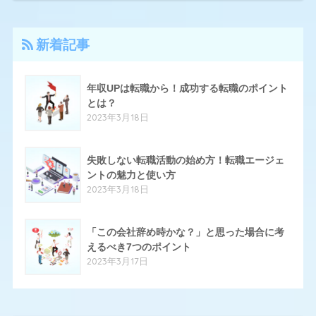
4
アーシャルデザイン
新着記事
27
エン転職
17
クリーデンス
年収UPは転職から！成功する転職のポイント
とは？
10
とらばーゆ
2023年3月18日
19
パソナキャリア
14
失敗しない転職活動の始め方！転職エージェ
はたらいく
ントの魅力と使い方
24
ハタラクティブ
2023年3月18日
70
ハローワーク
「この会社辞め時かな？」と思った場合に考
11
ほいく畑
えるべき7つのポイント
2023年3月17日
20
マイナビエージェント
24
マイナビクリエイター