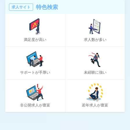
16
マスメディアン
特色検索
求人サイト
6
リアルミーキャリア
20
リクナビNEXT
満足度が高い
求人数が多い
70
リクルートエージェント
10
リクルートダイレクトスカウト
10
ロバート・ウォルターズ
サポートが手厚い
未経験に強い
194
ワークポート
2
女性しごと応援テラス
4
社内SE転職ナビ
非公開求人が豊富
若年求人が豊富