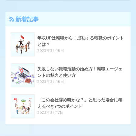
4
アーシャルデザイン
新着記事
27
エン転職
17
クリーデンス
年収UPは転職から！成功する転職のポイント
とは？
10
とらばーゆ
2023年3月18日
19
パソナキャリア
14
失敗しない転職活動の始め方！転職エージェ
はたらいく
ントの魅力と使い方
24
ハタラクティブ
2023年3月18日
70
ハローワーク
「この会社辞め時かな？」と思った場合に考
11
ほいく畑
えるべき7つのポイント
2023年3月17日
20
マイナビエージェント
24
マイナビクリエイター