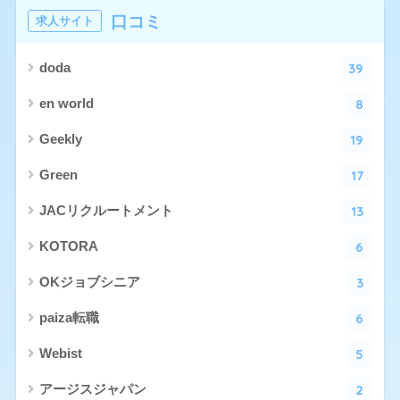
口コミ
求人サイト
39
doda
8
en world
19
Geekly
17
Green
13
JACリクルートメント
6
KOTORA
3
OKジョブシニア
6
paiza転職
5
Webist
2
アージスジャパン